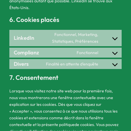
anonymisées autant que possible. LinkedIn se trouve aux
États-Unis.
6. Cookies placés
Fonctionnel, Marketing,
LinkedIn
Consent
Statistiques, Préférences
to
Complianz
Fonctionnel
service
Consent
linkedin
to
Divers
Finalité en attente d’enquête
Consent
service
to
complianz
7. Consentement
service
divers
Lorsque vous visitez notre site web pour la première fois,
nous vous montrerons une fenêtre contextuelle avec une
explication sur les cookies. Dès que vous cliquez sur
« Accepter », vous consentez à ce que nous utilisions tous les
cookies et extensions comme décrit dans la fenêtre
contextuelle et la présente politiquede cookies. Vous pouvez