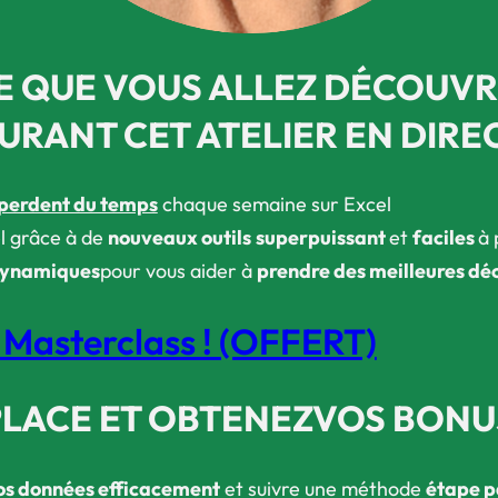
E QUE VOUS ALLEZ DÉCOUVR
URANT CET ATELIER EN DIRE
 perdent du temps
chaque semaine sur Excel
el grâce à de
nouveaux outils
superpuissant
et
faciles
à 
 dynamiques
​pour vous aider à
prendre des meilleures déc
a Masterclass ! (OFFERT)
PLACE
ET OBTENEZ
VOS BONU
vos données efficacement
et suivre une méthode
étape p