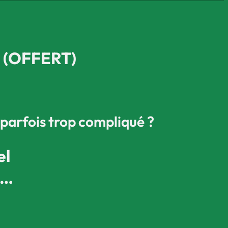
H (OFFERT)
 parfois trop compliqué ?
el
t…