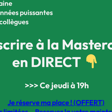
aine
onnées puissantes
collègues
scrire à la Master
en DIRECT
>>> Ce jeudi à 19h
Je réserve ma place ! (OFFERT)
s limitées… Reservez la votre mainte