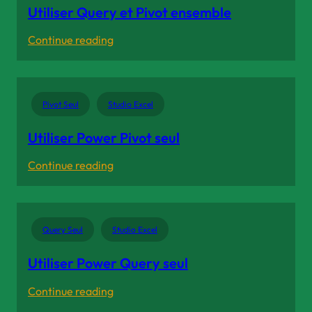
Utiliser Query et Pivot ensemble
:
Continue reading
Utiliser
Query
et
Pivot Seul
Studio Excel
Pivot
ensemble
Utiliser Power Pivot seul
:
Continue reading
Utiliser
Power
Pivot
Query Seul
Studio Excel
seul
Utiliser Power Query seul
:
Continue reading
Utiliser