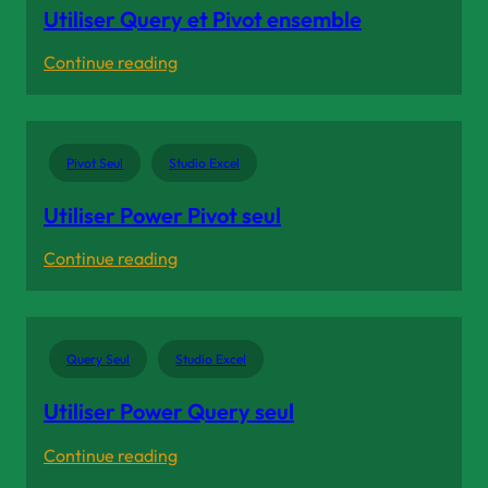
Utiliser Query et Pivot ensemble
:
Continue reading
Utiliser
Query
et
Pivot Seul
Studio Excel
Pivot
ensemble
Utiliser Power Pivot seul
:
Continue reading
Utiliser
Power
Pivot
Query Seul
Studio Excel
seul
Utiliser Power Query seul
:
Continue reading
Utiliser